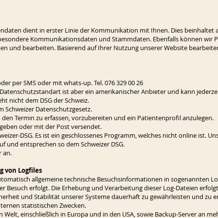
ndaten dient in erster Linie der Kommunikation mit Ihnen. Dies beinhalte
sbesondere Kommunikationsdaten und Stammdaten. Ebenfalls können wir P
n und bearbeiten. Basierend auf Ihrer Nutzung unserer Website bearbeiten 
oder per SMS oder mit whats-up. Tel. 076 329 00 26
Datenschutzstandart ist aber ein amerikanischer Anbieter und kann jederze
eht nicht dem DSG der Schweiz.
em Schweizer Datenschutzgesetz.
 den Termin zu erfassen, vorzubereiten und ein Patientenprofil anzulegen.
eben oder mit der Post versendet.
izer-DSG. Es ist ein geschlossenes Programm, welches nicht online ist. U
auf und entsprechen so dem Schweizer DSG.
r an.
g von Logfiles
utomatisch allgemeine technische Besuchsinformationen in sogenannten Log-
r Besuch erfolgt. Die Erhebung und Verarbeitung dieser Log-Dateien erfol
herheit und Stabilität unserer Systeme dauerhaft zu gewährleisten und zu 
nternen statistischen Zwecken.
en Welt, einschließlich in Europa und in den USA, sowie Backup-Server an