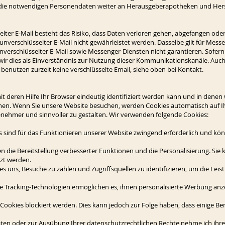
 die notwendigen Personendaten weiter an Herausgeberapotheken und Hers
lter E-Mail besteht das Risiko, dass Daten verloren gehen, abgefangen oder
nverschlüsselter E-Mail nicht gewährleistet werden. Dasselbe gilt für Mess
verschlüsselter E-Mail sowie Messenger-Diensten nicht garantieren. Sofern 
wir dies als Einverständnis zur Nutzung dieser Kommunikationskanäle. Auch 
enutzen zurzeit keine verschlüsselte Email, siehe oben bei Kontakt.
it deren Hilfe Ihr Browser eindeutig identifiziert werden kann und in denen
en. Wenn Sie unsere Website besuchen, werden Cookies automatisch auf Ih
enehmer und sinnvoller zu gestalten. Wir verwenden folgende Cookies:
 sind für das Funktionieren unserer Website zwingend erforderlich und kön
n die Bereitstellung verbesserter Funktionen und die Personalisierung. Sie
tzt werden.
es uns, Besuche zu zählen und Zugriffsquellen zu identifizieren, um die Le
 Tracking-Technologien ermöglichen es, ihnen personalisierte Werbung anze
 Cookies blockiert werden. Dies kann jedoch zur Folge haben, dass einige Be
ten oder zur Ausübung Ihrer datenschutzrechtlichen Rechte nehme ich ihre