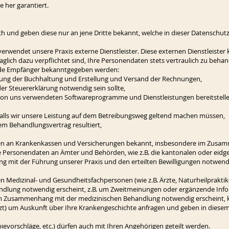
 her garantiert.
h und geben diese nur an jene Dritte bekannt, welche in dieser Datenschutz
erwendet unsere Praxis externe Dienstleister. Diese externen Dienstleister k
raglich dazu verpflichtet sind, Ihre Personendaten stets vertraulich zu b
nde Empfänger bekanntgegeben werden:
ng der Buchhaltung und Erstellung und Versand der Rechnungen,
 der Steuererklärung notwendig sein sollte,
von uns verwendeten Softwareprogramme und Dienstleistungen bereitstelle
lls wir unsere Leistung auf dem Betreibungsweg geltend machen müssen,
 dem Behandlungsvertrag resultiert,
ten an Krankenkassen und Versicherungen bekannt, insbesondere im Zusa
e Personendaten an Ämter und Behörden, wie z.B. die kantonalen oder eid
 mit der Führung unserer Praxis und den erteilten Bewilligungen notwendi
Medizinal- und Gesundheitsfachpersonen (wie z.B. Ärzte, Naturheilpraktiker
lung notwendig erscheint, z.B. um Zweitmeinungen oder ergänzende Info
es im Zusammenhang mit der medizinischen Behandlung notwendig erscheint,
zt) um Auskunft über Ihre Krankengeschichte anfragen und geben in dies
ievorschläge, etc.) dürfen auch mit Ihren Angehörigen geteilt werden.