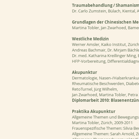
Traumabehandlung / Shamanismu
Dr. Carlo Zumstein, Bülach, Kiental, A
Grundlagen der Chinesischen Med
Martina Tobler, Jan Zwarhoed, Bamer
Westliche Medizin
Werner Amsler, Kaiko Institut, Zürich
Andreas Bachmair, Dr. Mirjam Bächler,
Dr. med. Katharina Kreillinger Ming,
HFP-Vorbereitung, Differentialdiagno
Akupunktur
Dermatologie, Nasen-/Halserkranku
Rheumatische Beschwerden, Diabete
RetoTurnel, Jürg Wilhelm,
Jan Zwarhoed, Martina Tobler, Petra 
Diplomarbeit 2010: Blasenentzü
Praktika Akupunktur
Allgemeine Themen und Bewegungsapp
Martina Tobler, Zürich, 2009-2011
Frauenspezifische Themen: Silvia B
Allgemeine Themen: Sarah Arnold, Zü