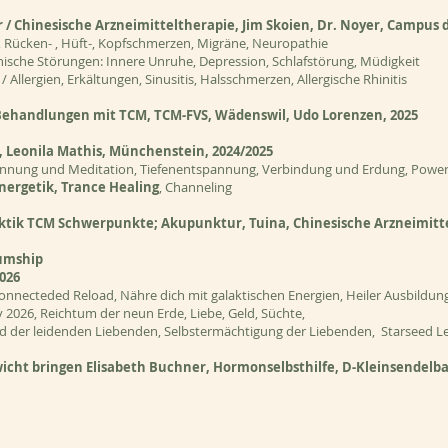
/ Chinesische Arzneimitteltherapie, Jim Skoien, Dr. Noyer,
Campus
d
, Rücken- , Hüft-, Kopfschmerzen, Migräne, Neuropathie
sche Störungen: Innere Unruhe, Depression, Schlafstörung, Müdigkeit
lergien, Erkältungen, Sinusitis, Halsschmerzen, Allergische Rhinitis
Behandlungen mit TCM, TCM-FVS, Wädenswil, Udo Lorenzen, 2025
, Leonila Mathis, Münchenstein, 2024/2025
pannung und Meditation, Tiefenentspannung, Verbindung und Erdung, Power
nergetik, Trance Healing
, Channeling
aktik TCM Schwerpunkte;
Akupunktur,
Tuina, Chinesische Arzneimitt
umship
2026
Connecteded Reload, Nähre dich mit galaktischen Energien, Heiler Ausbildung
2026, Reichtum der neun Erde, Liebe, Geld, Süchte,
d der leidenden Liebenden, Selbstermächtigung der Liebenden, Starseed Le
icht bringen Elisabeth Buchner, Hormonselbsthilfe, D-Kleinsendelba