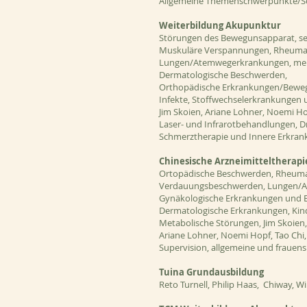
Allgemeine Themenschwerpunkte/Schu
Weiterbildung Akupunktur
Störungen des Bewegunsapparat, see
Muskuläre Verspannungen, Rheumat
Lungen/Atemwegerkrankungen, ment
Dermatologische Beschwerden,
Orthopädische Erkrankungen/Beweg
Infekte, Stoffwechselerkrankungen
Jim Skoien, Ariane Lohner, Noemi Hop
Laser- und Infrarotbehandlungen, Dr.
Schmerztherapie und Innere Erkranku
Chinesische Arzneimitteltherap
Ortopädische Beschwerden, Rheuma
Verdauungsbeschwerden, Lungen/At
Gynäkologische Erkrankungen und 
Dermatologische Erkrankungen, Kin
Metabolische Störungen, Jim Skoien,
Ariane Lohner, Noemi Hopf, Tao Chi,
Supervision, allgemeine und frauensp
Tuina Grundausbildung
Reto Turnell, Philip Haas, Chiway, W