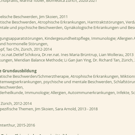
lpraxis, Marina Tobler, Biomedica Zürich, 2020/2021
lische Beschwerden, Jim Skoien, 2011
ische Beschwerden, Atrophische Erkrankungen, Harntraktstörungen, Ver
ale und psychische Beschwerden, Gynäkologische Erkrankungen und Bes
ungsapparatstörungen, Kindergesundheitspflege, Immunologie; Allergien
 und hormonelle Störungen,
f, Tao Chi, Zürich, 2012-2014
sc.nat.Detlef Schikora, Dr.rer.nat. Ines Maria Brüntrup, Lian Wollerau, 2013
ngen, Meridian Balance Methode; Li Gan Jian Ying, Dr. Richard Tan, Zürich,
ie Grundausbildung
tische Beschwerden/Schmerztherapie, Atrophische Erkrankungen, Miktio
emwegserkrankungen, psychische und mentale Beschwerden, Schlafstöru
Beschwerden,
derheilkunde, Immunologie; Allergien, Autoimmunerkrankungen, Infekte, S
 Zürich, 2012-2014
ezifische Themen, Jim Skoien, Sara Arnold, 2013 - 2018
interthur, 2015-2016