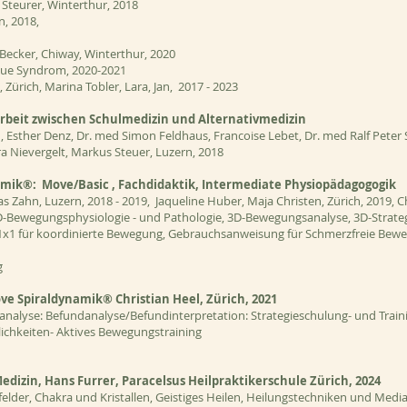
teurer, Winterthur, 2018
n, 2018,
Becker, Chiway, Winterthur, 2020
tigue Syndrom, 2020-2021
Zürich, Marina Tobler, Lara, Jan, 2017 - 2023
rbeit zwischen Schulmedizin und Alternativmedizin
Esther Denz, Dr. med Simon Feldhaus, Francoise Lebet, Dr. med Ralf Peter 
dra Nievergelt, Markus Steuer, Luzern, 2018
mik®: Move/Basic , Fachdidaktik, Intermediate Physiopädagogogik
 Zahn, Luzern, 2018 - 2019, Jaqueline Huber, Maja Christen, Zürich, 2019, Ch
D-Bewegungsphysiologie - und Pathologie, 3D-Bewegungsanalyse, 3D-Strateg
1x1 für koordinierte Bewegung, Gebrauchsanweisung für Schmerzfreie Bew
g
ve Spiraldynamik® Christian Heel, Zürich, 2021
nalyse: Befundanalyse/Befundinterpretation: Strategieschulung- und Train
ichkeiten- Aktives Bewegungstraining
Medizin, Hans Furrer, Paracelsus Heilpraktikerschule Zürich, 2024
felder, Chakra und Kristallen, Geistiges Heilen, Heilungstechniken und Media