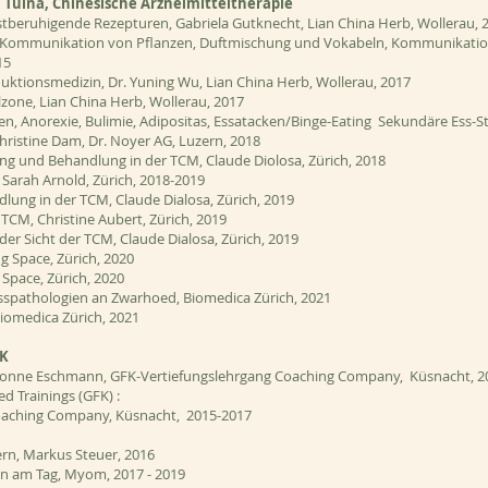
Tuina, Chinesische Arzneimitteltherapie
istberuhigende Rezepturen, Gabriela Gutknecht, Lian China Herb, Wollerau, 
e/Kommunikation von Pflanzen, Duftmischung und Vokabeln, Kommunikation
15
tionsmedizin, Dr. Yuning Wu, Lian China Herb, Wollerau, 2017
lzone, Lian China Herb, Wollerau, 2017
en, Anorexie, Bulimie, Adipositas, Essatacken/Binge-Eating Sekundäre Ess-
istine Dam, Dr. Noyer AG, Luzern, 2018
ng und Behandlung in der TCM, Claude Diolosa, Zürich, 2018
Sarah Arnold, Zürich, 2018-2019
lung in der TCM, Claude Dialosa, Zürich, 2019
TCM, Christine Aubert, Zürich, 2019
der Sicht der TCM, Claude Dialosa, Zürich, 2019
g Space, Zürich, 2020
 Space, Zürich, 2020
sspathologien
an Zwarhoed, Biomedica Zürich, 2021
iomedica Zürich, 2021
FK
vonne Eschmann, GFK-Vertiefungslehrgang Coaching Company, Küsnacht, 2
 Trainings (GFK) :
oaching Company, Küsnacht, 2015-2017
zern, Markus Steuer, 2016
zen am Tag, Myom, 2017 - 2019