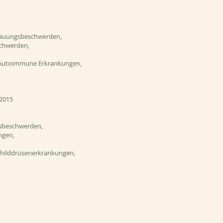
dauungsbeschwerden,
chwerden,
 Autoimmune Erkrankungen,
 2015
nsbeschwerden,
ngen,
childdrüsenerkrankungen,