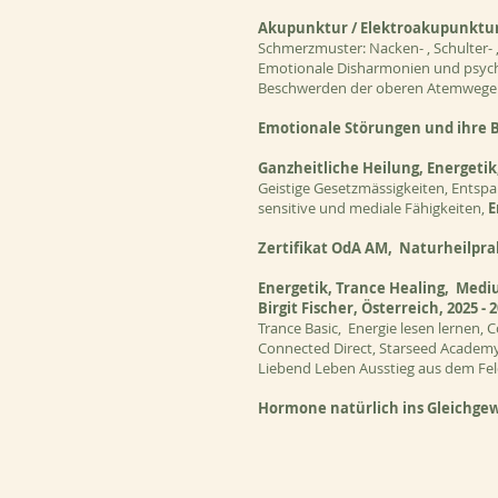
Akupunktur / Elektroakupunktur 
Schmerzmuster: Nacken- , Schulter- 
Emotionale Disharmonien und psychi
Beschwerden der oberen Atemwege / Al
Emotionale Störungen und ihre 
Ganzheitliche Heilung, Energetik
Geistige Gesetzmässigkeiten, Ents
sensitive und mediale Fähigkeiten,
E
Zertifikat OdA AM, Naturheilpr
Energetik,
Trance Healing, Medi
Birgit Fischer, Österreich, 2025 - 
Trance Basic, Energie lesen lernen, 
Connected Direct, Starseed Academy 
Liebend Leben Ausstieg aus dem Fel
​Hormone natürlich ins Gleichgew