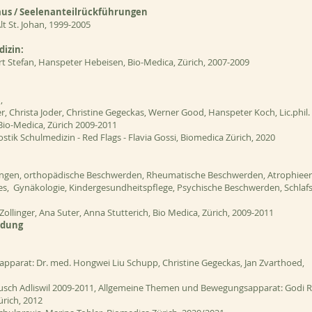
s / Seelenanteilrückführungen
lt St. Johan, 1999-2005
izin:
t Stefan, Hanspeter Hebeisen, Bio-Medica, Zürich, 2007-2009
,
 Christa Joder, Christine Gegeckas, Werner Good, Hanspeter Koch, Lic.phil. C
 Bio-Medica, Zürich 2009-2011
stik Schulmedizin - Red Flags - Flavia Gossi, Biomedica Zürich, 2020
ngen, orthopädische Beschwerden, Rheumatische Beschwerden, Atrophiee
s, Gynäkologie, Kindergesundheitspflege, Psychische Beschwerden, Schlaf
Zollinger, Ana Suter, Anna Stutterich, Bio Medica, Zürich, 2009-2011
ndung
arat: Dr. med. Hongwei Liu Schupp, Christine Gegeckas, Jan Zvarthoed,
eusch Adliswil 2009-2011, Allgemeine Themen und Bewegungsapparat: Godi R
rich, 2012