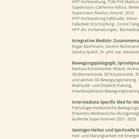
HFP-Vorbereitung, TCM-FVS Markus S
Supervision: Catherine Asfour, Meile
Supervison: Markus Steurer, 2019
HFP-Vorbereitung Fallstudie, Simon 
Fallarbeit: Erschöpfung - Cronic Fa
HF
P div. Vorbereitungen, Biomedica, 
Integrative Medizin: Zusammena
Roger Bachmann, Severin Buhlmann, 
Sandra Speich, Dr. phil. nat. Alexan
Bewegungspädagogik; Spiraldyna
Barbara Eichenberber-Wiezel, Andreas
3D-Biomechanik, 3D-Körperstatik, 3
und aktives 3D-Bewegungstraining. 
Methodik- und Didaktik-Training,
Interdisziplinäres Bewegungstrainin
Intermediate Specific Med for Mo
Pathologie medizinische Bewegungsa
Präventiv-Medizinische Übungsmögl
laufende Supervisionen 2021- 2023
Geistiges Heilen und Spirituelle 
Heil- und Klärungsarbeit mit Energie