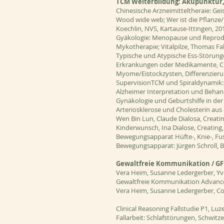
TCM Weiterbildung: Akupunktur, 
Chinesische Arzneimitteltheraie: Ge
Wood wide web; Wer ist die Pflanz
Koechlin, NVS, Kartause-Ittingen, 20
Gyäkologie: Menopause und Reproduk
Mykotherapie; Vitalpilze, Thomas Fa
Typische und Atypische Ess-Störung
Erkrankungen oder Medikamente, Chr
Myome/Eistockzysten, Differenzieru
SupervisionTCM und Spiraldynamik: 
Alzheimer Interpretation und Behand
Gynäkologie und Geburtshilfe in der 
Arteriosklerose und Cholesterin aus 
Wen Bin Lun, Claude Dialosa, Creatin
Kinderwunsch, Ina Dialose, Creating,
Bewegungsapparat Hüfte-, Knie-, Fu
Bewegungsapparat: Jürgen Schroll, B
Gewaltfreie Kommunikation / G
Vera Heim, Susanne Ledergerber, Y
Gewaltfreie Kommunikation Advanced
Vera Heim, Susanne Ledergerber, C
Clinical Reasoning Fallstudie P1, Lu
Fallarbeit: Schlafstörungen, Schwit