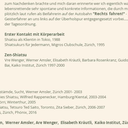
zum Nachdenken brachte und mich daran erinnerte wer ich eigentlich wa
lebensrettende sehr spontane und konkrete Informationen, die durch mic
plötzlich laut rufen als Beifahrerin auf der Autobahn
"Rechts fahren!"
-
Geisterfahrer an uns links auf der
Überholspur
entgegengesetzt vorbei...
der Tagesordnung.
Erster Kontakt mit Körperarbeit
Shiatsu als Klientin in Tokio, 1988
Shiatsukurs für Jedermann, Migros Clubschule, Zürich, 1995
Zen-Shiatsu
Vre Wenger, Werner Amsler, Elisabeth Kräutli, Barbara Rosenkranz, Guido 
Bai, Kaiko Institut, Zürich 1997-2000
tämde, Sucht, Werner Amsler, Zürich 2001- 2003
ies Shiatsu, Wilfried Rappenecker, Hamburg/Kiental, 2003-2004
rri, Winterthur, 2005
tsu, Tetsuro Ted Saito, Toronto, Zita Sieber, Zürich, 2006-2007
, Zürich, Phönix, 2016
n,
Werner
Amsler, Are Wenger, Elisabeth Kräutli, Kaiko Institut, Zü